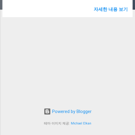
산불 피해 복구와 전라남도의 유기질비료 지
원 정책이 시장에 미친 영향을 자세히 살펴보
자세한 내용 보기
겠습니다. 🔍 ✅ 1. 대규모 산불 피해와 생태계
복구 수요 급증 경북·경남 지역을 강타한 대
형 산불은 7일째 계속되며 막대한 피해를 남
겼습니다. 중앙재난안전대책본부에 따르면
이번 산불로 28명의 사망자 와 37명의 부상자
가 발생했어요. 또한 주택 2250채 와 농업시
설, 문화재, 공장 등 154곳 이 화재 피해를 입
었습니다. 이러한 대규모 피해로 인해 생태계
복구에 대한 수요가 급격히 증가하고 있습니
다. 마치 심하게 손상된 피부가 특별한 치료
제를 필요로 하듯, 불에 탄 숲과 농지는 빠른
회복을 위한 '영양제'가 필요하게 된 것이죠.
✅ 2. 전라남도의 유기질비료 지원 정책과 시
장 반응 📈 전라남도는 28일, 지속가능한 친
Powered by Blogger
환경농업을 위해 유기질비료 43만6000톤을
지원 한다고 발표했습니다. 총 201억원 을 투
테마 이미지 제공:
Michael Elkan
입해 혼합유박 유기질비료 7만6000톤과 가축