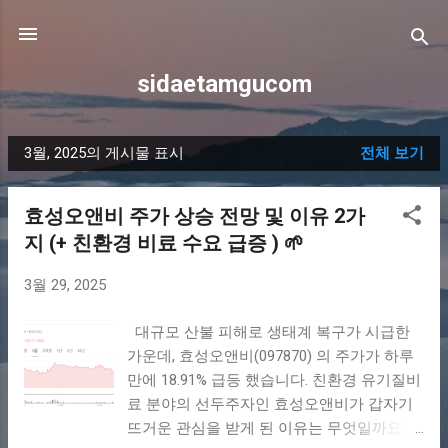
기본 콘텐츠로 건너뛰기
sidaetamgucom
3월, 2025의 게시물 표시
전체 보기
글
효성오앤비 주가 상승 전망 및 이유 2가
지 (+ 친환경 비료 수요 급증 ) 🌱
3월 29, 2025
대규모 산불 피해로 생태계 복구가 시급한
가운데, 효성오앤비(097870) 의 주가가 하루
만에 18.91% 급등 했습니다. 친환경 유기질비
료 분야의 선두주자인 효성오앤비가 갑자기
뜨거운 관심을 받게 된 이유는 무엇일까요?